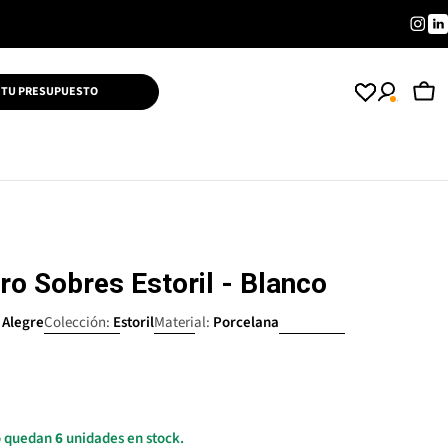
Inst
L
 TU PRESUPUESTO
Car
o Sobres Estoril - Blanco
 Alegre
Colección:
Estoril
Material:
Porcelana
lo quedan
6
unidades en stock.