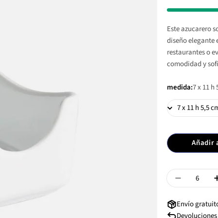
Este azucarero so
diseño elegante 
restaurantes o e
comodidad y sofi
medida:
7 x 11 h
Añadir 
Cantidad
Disminuir 
Envío gratuito
Devoluciones 