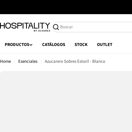
Saltar
al
contenido
Buscar
PRODUCTOS
CATÁLOGOS
STOCK
OUTLET
Home
Esenciales
Azucarero Sobres Estoril - Blanco
Saltar
a
información
del
producto