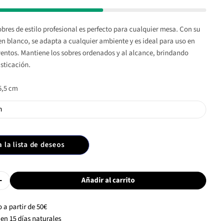
bres de estilo profesional es perfecto para cualquier mesa. Con su
en blanco, se adapta a cualquier ambiente y es ideal para uso en
ventos. Mantiene los sobres ordenados y al alcance, brindando
sticación.
 5,5 cm
a la lista de deseos
Añadir al carrito
Cantidad De Azucarero Sobres Estoril - Blanco
Aumentar Cantidad De Azucarero Sobres Estoril - Blanco
 a partir de 50€
en 15 días naturales