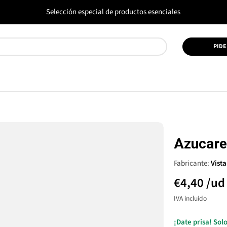
Selección especial de productos esenciales
PIDE
Azucarer
Fabricante:
Vista
€4,40
/ud
IVA incluido
¡Date prisa! So