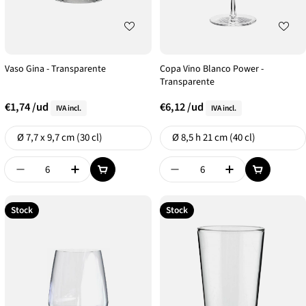
Vaso Gina - Transparente
Copa Vino Blanco Power -
Transparente
€1,74
/ud
€6,12
/ud
IVA incl.
IVA incl.
Formato
Formato
Ø 7,7 x 9,7 cm (30 cl)
Ø 8,5 h 21 cm (40 cl)
Disminuir Cantidad De {{ Product }}
Aumentar Cantidad De {{ Product }}
Disminuir Cantidad De {{
Aumentar Canti
Stock
Stock