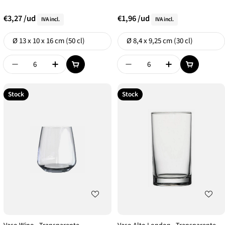
€3,27
/ud
€1,96
/ud
IVA incl.
IVA incl.
Formato
Formato
Ø 13 x 10 x 16 cm (50 cl)
Ø 8,4 x 9,25 cm (30 cl)
Disminuir Cantidad De {{ Product }}
Aumentar Cantidad De {{ Product }}
Disminuir Cantidad De {{
Aumentar Canti
Stock
Stock