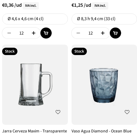
€0,36
/ud
€1,25
/ud
IVA incl.
IVA incl.
Formato
Formato
Ø 4,6 x 4,6 cm (4 cl)
Ø 8,3 h 9,4 cm (33 cl)
Disminuir Cantidad De {{ Product }}
Aumentar Cantidad De {{ Product }}
Disminuir Cantidad De {{
Aumentar Canti
Stock
Stock
Jarra Cerveza Maxim - Transparente
Vaso Agua Diamond - Ocean Blue