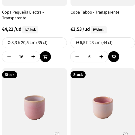
Copa Pequeña Electra -
Copa Taboo - Transparente
Transparente
€4,22
/ud
€3,53
/ud
IVA incl.
IVA incl.
Formato
Formato
Ø 8,3 h 20,5 cm (35 cl)
Ø 6,5 h 23 cm (44 cl)
Disminuir Cantidad De {{ Product }}
Aumentar Cantidad De {{ Product }}
Disminuir Cantidad De {{
Aumentar Canti
Stock
Stock