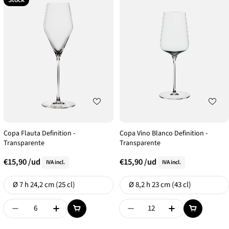
Copa Flauta Definition -
Copa Vino Blanco Definition -
Transparente
Transparente
€15,90
/ud
€15,90
/ud
IVA incl.
IVA incl.
Formato
Formato
Ø 7 h 24,2 cm (25 cl)
Ø 8,2 h 23 cm (43 cl)
Disminuir Cantidad De {{ Product }}
Aumentar Cantidad De {{ Product }}
Disminuir Cantidad De {{
Aumentar Canti