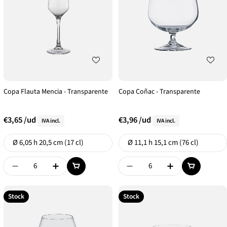
Copa Flauta Mencia - Transparente
Copa Coñac - Transparente
€3,65
/ud
€3,96
/ud
IVA incl.
IVA incl.
Formato
Formato
Ø 6,05 h 20,5 cm (17 cl)
Ø 11,1 h 15,1 cm (76 cl)
Disminuir Cantidad De {{ Product }}
Aumentar Cantidad De {{ Product }}
Disminuir Cantidad De {{
Aumentar Canti
Stock
Stock