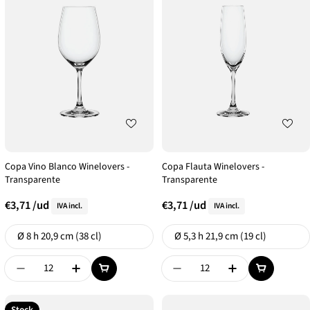
Copa Vino Blanco Winelovers -
Copa Flauta Winelovers -
Transparente
Transparente
€3,71
/ud
€3,71
/ud
IVA incl.
IVA incl.
Formato
Formato
Ø 8 h 20,9 cm (38 cl)
Ø 5,3 h 21,9 cm (19 cl)
Disminuir Cantidad De {{ Product }}
Aumentar Cantidad De {{ Product }}
Disminuir Cantidad De {{
Aumentar Canti
Stock