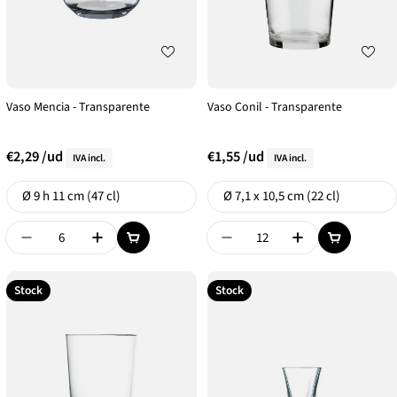
Vaso Mencia - Transparente
Vaso Conil - Transparente
€2,29
/ud
€1,55
/ud
IVA incl.
IVA incl.
Formato
Formato
Ø 9 h 11 cm (47 cl)
Ø 7,1 x 10,5 cm (22 cl)
Disminuir Cantidad De {{ Product }}
Aumentar Cantidad De {{ Product }}
Disminuir Cantidad De {{
Aumentar Canti
Stock
Stock