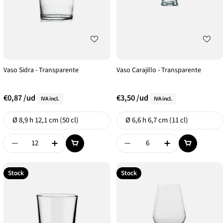
Vaso Sidra - Transparente
Vaso Carajillo - Transparente
€0,87
/ud
€3,50
/ud
IVA incl.
IVA incl.
Formato
Formato
Ø 8,9 h 12,1 cm (50 cl)
Ø 6,6 h 6,7 cm (11 cl)
Disminuir Cantidad De {{ Product }}
Aumentar Cantidad De {{ Product }}
Disminuir Cantidad De {{
Aumentar Canti
Stock
Stock