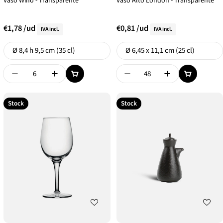
Vaso Wino - Transparente
Vaso Alto London - Transparente
€1,78
/ud
€0,81
/ud
IVA incl.
IVA incl.
Formato
Formato
Ø 8,4 h 9,5 cm (35 cl)
Ø 6,45 x 11,1 cm (25 cl)
Disminuir Cantidad De {{ Product }}
Aumentar Cantidad De {{ Product }}
Disminuir Cantidad De {{
Aumentar Canti
Stock
Stock