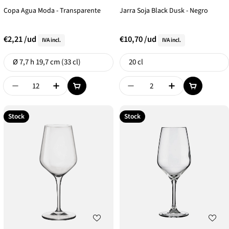
Copa Agua Moda - Transparente
Jarra Soja Black Dusk - Negro
€2,21
/ud
€10,70
/ud
IVA incl.
IVA incl.
Formato
Formato
Ø 7,7 h 19,7 cm (33 cl)
20 cl
Disminuir Cantidad De {{ Product }}
Aumentar Cantidad De {{ Product }}
Disminuir Cantidad De {{
Aumentar Canti
Stock
Stock