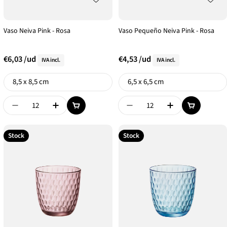
Vaso Neiva Pink - Rosa
Vaso Pequeño Neiva Pink - Rosa
€6,03
/ud
€4,53
/ud
IVA incl.
IVA incl.
Formato
Formato
8,5 x 8,5 cm
6,5 x 6,5 cm
Disminuir Cantidad De {{ Product }}
Aumentar Cantidad De {{ Product }}
Disminuir Cantidad De {{
Aumentar Canti
Stock
Stock