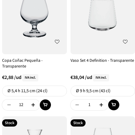
Copa Coñac Pequeña -
Vaso Set 4 Definition - Transparente
Transparente
€2,88
/ud
€38,04
/ud
IVA incl.
IVA incl.
Formato
Formato
Ø 5,4 h 11,5 cm (24 cl)
Ø 9 h 9,5 cm (43 cl)
Disminuir Cantidad De {{ Product }}
Aumentar Cantidad De {{ Product }}
Disminuir Cantidad De {{
Aumentar Canti
Stock
Stock