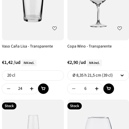
Vaso Caña Lisa - Transparente
Copa Wino - Transparente
€1,42
/ud
€2,90
/ud
IVA incl.
IVA incl.
Formato
Formato
20 cl
Disminuir Cantidad De {{ Product }}
Aumentar Cantidad De {{ Product }}
Disminuir Cantidad De {{
Aumentar Canti
Stock
Stock