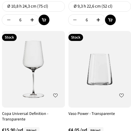
Formato
Formato
Ø 10,8 h 24,3 cm (75 cl)
Ø 9,3 h 22,6 cm (52 cl)
Disminuir Cantidad De {{ Product }}
Aumentar Cantidad De {{ Product }}
Disminuir Cantidad De {{
Aumentar Canti
Stock
Stock
Copa Universal Definition -
Vaso Power - Transparente
Transparente
€15,90
/ud
€4,05
/ud
IVA incl.
IVA incl.