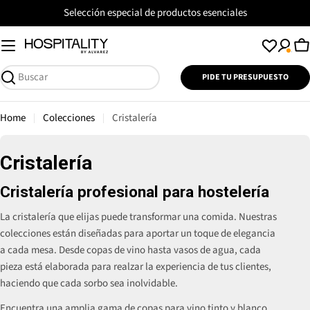
Saltar
Selección especial de productos esenciales
al
contenido
C
PIDE TU PRESUPUESTO
Buscar
Home
Colecciones
Cristalería
R
Cristalería
e
Cristalería profesional para hostelería
c
La cristalería que elijas puede transformar una comida. Nuestras
o
colecciones están diseñadas para aportar un toque de elegancia
p
a cada mesa. Desde copas de vino hasta vasos de agua, cada
pieza está elaborada para realzar la experiencia de tus clientes,
i
haciendo que cada sorbo sea inolvidable.
l
Encuentra una amplia gama de copas para vino tinto y blanco,