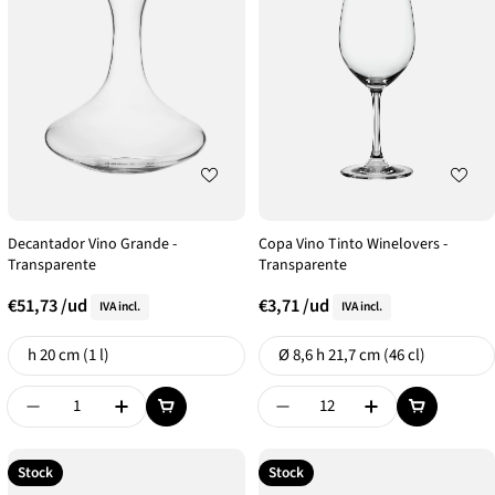
Decantador Vino Grande -
Copa Vino Tinto Winelovers -
Transparente
Transparente
€51,73
/ud
€3,71
/ud
IVA incl.
IVA incl.
Formato
Formato
h 20 cm (1 l)
Ø 8,6 h 21,7 cm (46 cl)
Disminuir Cantidad De {{ Product }}
Aumentar Cantidad De {{ Product }}
Disminuir Cantidad De {{
Aumentar Canti
Stock
Stock