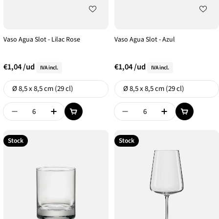
Vaso Agua Slot - Lilac Rose
Vaso Agua Slot - Azul
€1,04
/ud
€1,04
/ud
IVA incl.
IVA incl.
Formato
Formato
Ø 8,5 x 8,5 cm (29 cl)
Ø 8,5 x 8,5 cm (29 cl)
Disminuir Cantidad De {{ Product }}
Aumentar Cantidad De {{ Product }}
Disminuir Cantidad De {{
Aumentar Canti
Stock
Stock