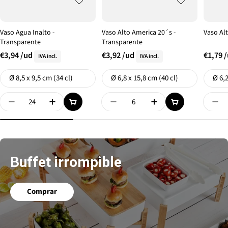
Vaso Agua Inalto -
Vaso Alto America 20´s -
Vaso Al
Transparente
Transparente
€3,94
/ud
€3,92
/ud
€1,79
IVA incl.
IVA incl.
Formato
Formato
Format
Ø 8,5 x 9,5 cm (34 cl)
Ø 6,8 x 15,8 cm (40 cl)
Ø 6,2
Disminuir Cantidad De {{ Product }}
Aumentar Cantidad De {{ Product }}
Disminuir Cantidad De {{ Prod
Aumentar Cantidad 
Dis
Buffet irrompible
Comprar