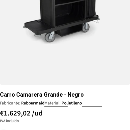
Abrir medio 0 en ventana
Carro Camarera Grande - Negro
Fabricante:
Rubbermaid
Material:
Polietileno
€1.629,02
/ud
IVA incluido