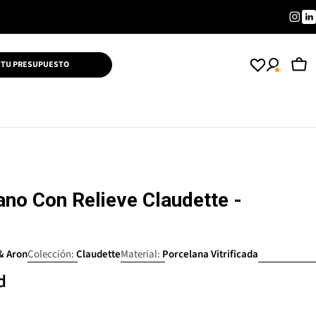
Inst
L
 TU PRESUPUESTO
Car
ano Con Relieve Claudette -
 & Aron
Colección:
Claudette
Material:
Porcelana Vitrificada
d