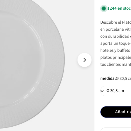
1244 en sto
Descubre el Plat
en porcelana vit
con durabilidad e
aporta un toque 
hoteles y buffets
platos principale
Abrir medio 1 en v
tus clientes mant
medida:
Ø 30,5 
Añadir 
Cantidad