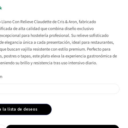
ck
o Llano Con Relieve Claudette de Cris & Aron, fabricado
rificada de alta calidad que combina diseño exclusivo
xcepcional para hostelería profesional. Su relieve sofisticado
de elegancia única a cada presentación, ideal para restaurantes,
 que buscan vajilla resistente con estilo premium. Perfecto para
s, postres o tapas, este plato eleva la experiencia gastronómica de
entana
eniendo su brillo y resistencia tras uso intensivo diario.
cm
a la lista de deseos