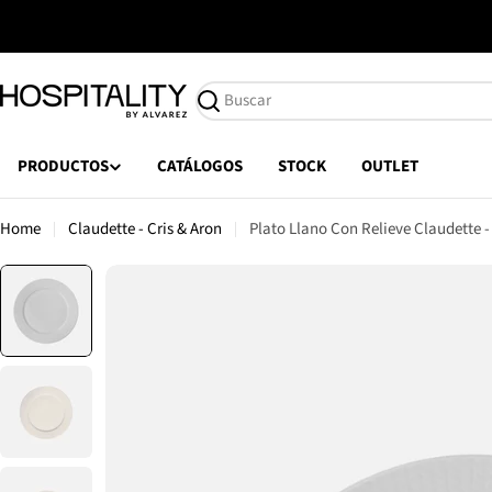
Saltar
al
contenido
Buscar
PRODUCTOS
CATÁLOGOS
STOCK
OUTLET
Home
Claudette - Cris & Aron
Plato Llano Con Relieve Claudette 
Saltar
a
información
del
producto