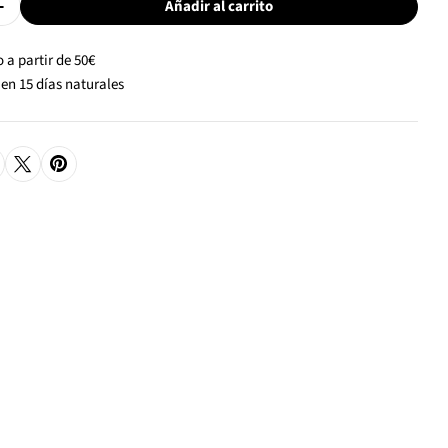
Añadir al carrito
Cantidad De Plato Llano Con Relieve Claudette - Blanco
Aumentar Cantidad De Plato Llano Con Relieve Claudette 
 a partir de 50€
en 15 días naturales