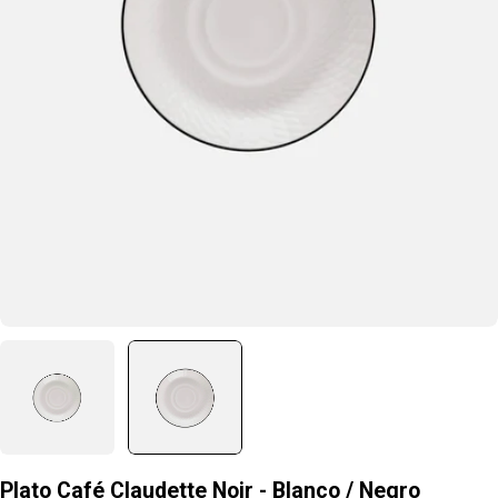
Abrir medio 1 en ventana
Plato Café Claudette Noir - Blanco / Negro