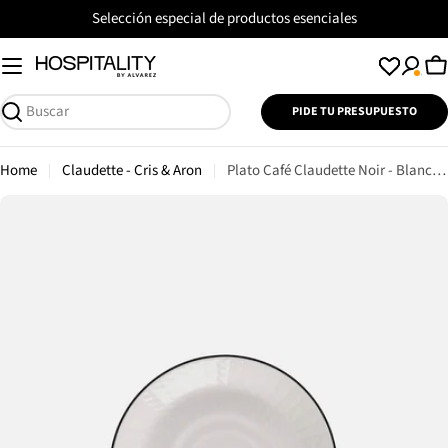
Saltar
Selección especial de productos esenciales
al
contenido
C
PIDE TU PRESUPUESTO
Buscar
Home
Claudette - Cris & Aron
Plato Café Claudette Noir - Blanco / Negro
Saltar
a
información
del
producto