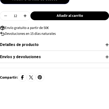
Cantidad
Añadir al carrito
Disminuir Cantidad De Plato Café Claudette Noir - Blan
Aumentar Cantidad De Plato Café Claudette N
Envío gratuito a partir de 50€
Devoluciones en 15 días naturales
Detalles de producto
Envíos y devoluciones
Compartir: