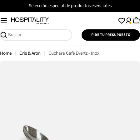
Saltar
Selección especial de productos esenciales
al
contenido
C
PIDE TU PRESUPUESTO
Buscar
Home
Cris & Aron
Cuchara Café Evertz - Inox
Saltar
a
información
del
producto