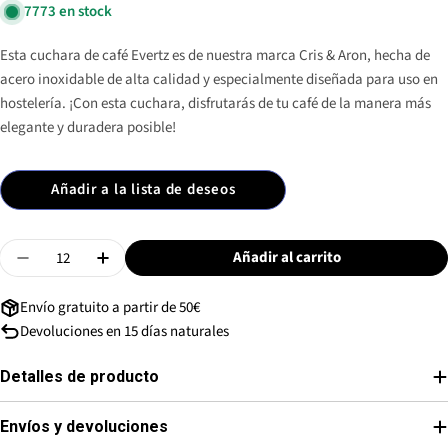
7773 en stock
Esta cuchara de café Evertz es de nuestra marca Cris & Aron, hecha de
acero inoxidable de alta calidad y especialmente diseñada para uso en
hostelería. ¡Con esta cuchara, disfrutarás de tu café de la manera más
elegante y duradera posible!
Añadir a la lista de deseos
Cantidad
Añadir al carrito
Disminuir Cantidad De Cuchara Café Evertz - Inox
Aumentar Cantidad De Cuchara Café Evertz -
Envío gratuito a partir de 50€
Devoluciones en 15 días naturales
Detalles de producto
Envíos y devoluciones