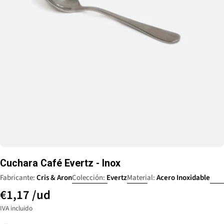
Abrir medio 0 en ventana
Cuchara Café Evertz - Inox
Fabricante:
Cris & Aron
Colección:
Evertz
Material:
Acero Inoxidable
€1,17
/ud
IVA incluido